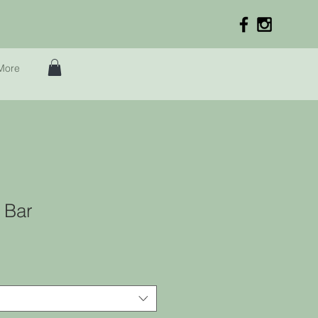
More
 Bar